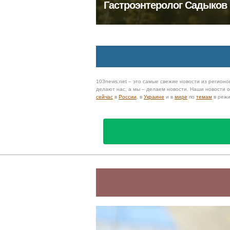
Гастроэнтеролог Садыков 
103news.net – это самые свежие новости из регионов
делают нас, а мы – делаем новости. Наши новости
сейчас
в
России
, в
Украине
и в
мире
по
темам
в реж