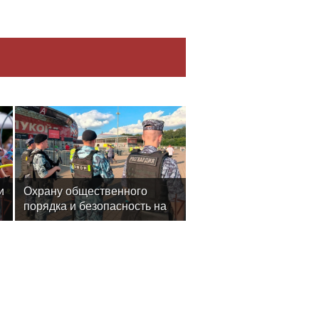
и
Охрану общественного
порядка и безопасность на
футбольном матче в Москве
обеспечила Росгвардия
(видео)