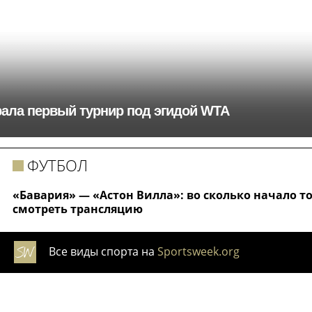
рала первый турнир под эгидой WTA
ФУТБОЛ
«Бавария» — «Астон Вилла»: во сколько начало т
смотреть трансляцию
Все виды спорта на
Sportsweek.org