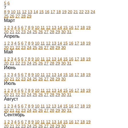
5
6
7
8
9
10
11
12
13
14
15
16
17
18
19
20
21
22
23
24
25
26
27
28
29
Март
1
2
3
4
5
6
7
8
9
10
11
12
13
14
15
16
17
18
19
20
21
22
23
24
25
26
27
28
29
30
31
Апрель
1
2
3
4
5
6
7
8
9
10
11
12
13
14
15
16
17
18
19
20
21
22
23
24
25
26
27
28
29
30
Май
1
2
3
4
5
6
7
8
9
10
11
12
13
14
15
16
17
18
19
20
21
22
23
24
25
26
27
28
29
30
31
Июнь
1
2
3
4
5
6
7
8
9
10
11
12
13
14
15
16
17
18
19
20
21
22
23
24
25
26
27
28
29
30
Июль
1
2
3
4
5
6
7
8
9
10
11
12
13
14
15
16
17
18
19
20
21
22
23
24
25
26
27
28
29
30
31
Август
1
2
3
4
5
6
7
8
9
10
11
12
13
14
15
16
17
18
19
20
21
22
23
24
25
26
27
28
29
30
31
Сентябрь
1
2
3
4
5
6
7
8
9
10
11
12
13
14
15
16
17
18
19
20
21
22
23
24
25
26
27
28
29
30