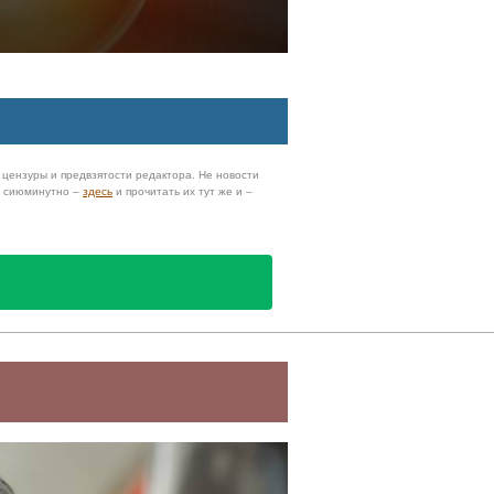
з цензуры и предвзятости редактора. Не новости
и сиюминутно –
здесь
и прочитать их тут же и –