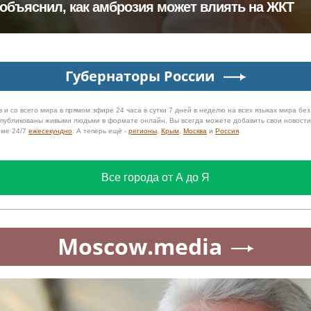
объяснил, как амброзия может влиять на ЖКТ
Губернаторы России
 и со всего мира в прямом эфире 24 часа в сутки 7 дней в неделю на всех языках мира бе
 опубликованы живыми людьми в формате онлайн. Вы всегда можете добавить свои новост
име 24/7
ежесекундно
. А теперь ещё -
регионы
,
Крым
,
Москва
и
Россия
.
Все города от А до Я
Moscow.media