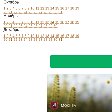
Октябрь
1
2
3
4
5
6
7
8
9
10
11
12
13
14
15
16
17
18
19
20
21
22
23
24
25
26
27
28
29
30
31
Ноябрь
1
2
3
4
5
6
7
8
9
10
11
12
13
14
15
16
17
18
19
20
21
22
23
24
25
26
27
28
29
30
Декабрь
1
2
3
4
5
6
7
8
9
10
11
12
13
14
15
16
17
18
19
20
21
22
23
24
25
26
27
28
29
30
31
МОСКВА