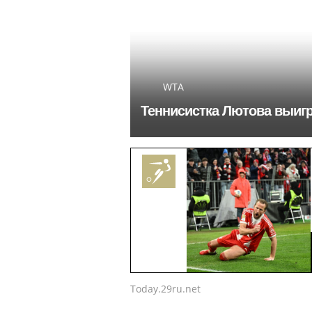
WTA
Теннисистка Лютова выиг
Today.29ru.net