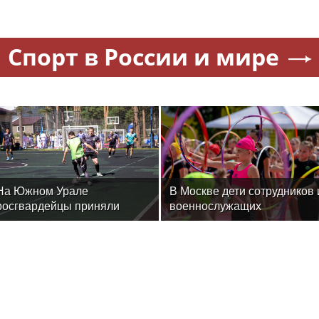
Спорт в России и мире
На Южном Урале
В Москве дети сотрудников 
росгвардейцы приняли
военнослужащих
участие в спортивных
Росгвардии посетили
состязаниях, приуроченных
мастер-класс по
ко Дню физкультурника
художественной гимнастике