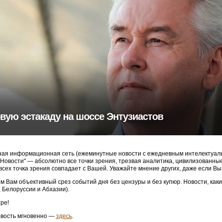
вую эстакаду на шоссе Энтузиастов
ая информационная сеть (ежеминутные новости с ежедневным интелектуальн
3 Новости" — абсолютно все точки зрения, трезвая аналитика, цивилизованн
 всех точка зрения совпадает с Вашей. Уважайте мнение других, даже если Вы
м Вам объективный срез событий дня без цензуры и без купюр. Новости, как
, Белоруссии и Абхазии).
ре!
овость мгновенно —
здесь
.