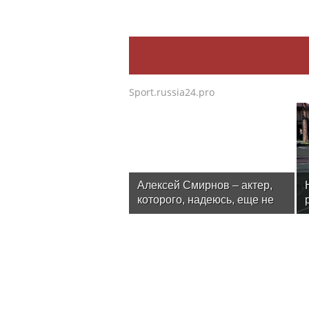
Sport.russia24.pro
Алексей Смирнов – актер,
которого, надеюсь, еще не
забыли