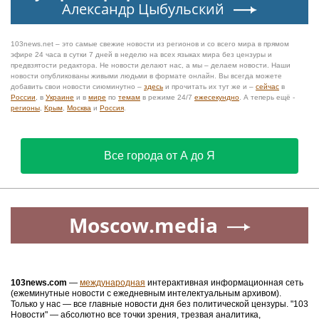
Александр Цыбульский
103news.net – это самые свежие новости из регионов и со всего мира в прямом
эфире 24 часа в сутки 7 дней в неделю на всех языках мира без цензуры и
предвзятости редактора. Не новости делают нас, а мы – делаем новости. Наши
новости опубликованы живыми людьми в формате онлайн. Вы всегда можете
добавить свои новости сиюминутно –
здесь
и прочитать их тут же и –
сейчас
в
России
, в
Украине
и в
мире
по
темам
в режиме 24/7
ежесекундно
. А теперь ещё -
регионы
,
Крым
,
Москва
и
Россия
.
Все города от А до Я
Moscow.media
103news.com
—
международная
интерактивная информационная сеть
(ежеминутные новости с ежедневным интелектуальным архивом).
Только у нас — все главные новости дня без политической цензуры. "103
Новости" — абсолютно все точки зрения, трезвая аналитика,