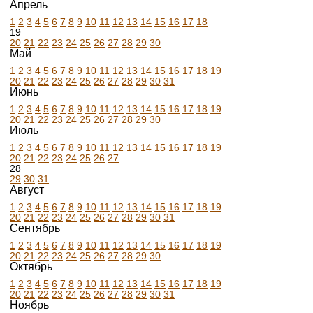
Апрель
1
2
3
4
5
6
7
8
9
10
11
12
13
14
15
16
17
18
19
20
21
22
23
24
25
26
27
28
29
30
Май
1
2
3
4
5
6
7
8
9
10
11
12
13
14
15
16
17
18
19
20
21
22
23
24
25
26
27
28
29
30
31
Июнь
1
2
3
4
5
6
7
8
9
10
11
12
13
14
15
16
17
18
19
20
21
22
23
24
25
26
27
28
29
30
Июль
1
2
3
4
5
6
7
8
9
10
11
12
13
14
15
16
17
18
19
20
21
22
23
24
25
26
27
28
29
30
31
Август
1
2
3
4
5
6
7
8
9
10
11
12
13
14
15
16
17
18
19
20
21
22
23
24
25
26
27
28
29
30
31
Сентябрь
1
2
3
4
5
6
7
8
9
10
11
12
13
14
15
16
17
18
19
20
21
22
23
24
25
26
27
28
29
30
Октябрь
1
2
3
4
5
6
7
8
9
10
11
12
13
14
15
16
17
18
19
20
21
22
23
24
25
26
27
28
29
30
31
Ноябрь