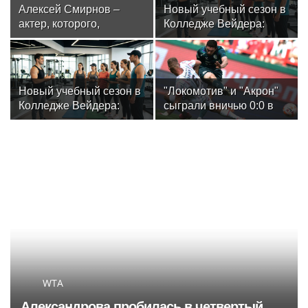
Алексей Смирнов –
Новый учебный сезон в
актер, которого,
Колледже Вейдера:
надеюсь, еще не
стартовали очные
забыли
программы подготовки
фитнес-тренеров и
специалистов
Новый учебный сезон в
"Локомотив" и "Акрон"
индустрии здоровья
Колледже Вейдера:
сыграли вничью 0:0 в
стартовали очные
матче РПЛ
программы подготовки
фитнес-тренеров и
специалистов
индустрии здоровья
WTA
Александрова пробилась в четвертый