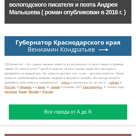
вологодского писателя и поэта Андрея
Малышева ( роман опубликован в 2016 г. )
Губернатор Краснодарского края
Вениамин Кондратьев
103news.net – это самые свежие новости из регионов и со всего мира в прямом
эфире 24 часа в сутки 7 дней в неделю на всех языках мира без цензуры и
предвзятости редактора. Не новости делают нас, а мы – делаем новости. Наши
новости опубликованы живыми людьми в формате онлайн. Вы всегда можете
добавить свои новости сиюминутно –
здесь
и прочитать их тут же и –
сейчас
в
России
, в
Украине
и в
мире
по
темам
в режиме 24/7
ежесекундно
. А теперь ещё -
регионы
,
Крым
,
Москва
и
Россия
.
Все города от А до Я