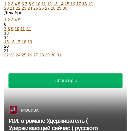
1
2
3
4
5
6
7
8
9
10
11
12
13
14
15
16
17
18
19
20
21
22
23
24
25
26
27
28
29
30
Декабрь
1
2
3
4
5
6
7
8
9
10
11
12
13
14
15
16
17
18
19
20
21
22
23
24
25
26
27
28
29
30
31
Спонсоры
МОСКВА
И.И. о романе Удерживатель (
Удерживающий сейчас ) русского