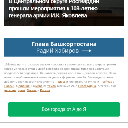
В Центральном округе Росгвардии
прошли мероприятия к 108‑летию
генерала армии И.К. Яковлева
Глава Башкортостана
Радий Хабиров
103news.net – это самые свежие новости из регионов и со всего мира в прямом
эфире 24 часа в сутки 7 дней в неделю на всех языках мира без цензуры и
предвзятости редактора. Не новости делают нас, а мы – делаем новости. Наши
новости опубликованы живыми людьми в формате онлайн. Вы всегда можете
добавить свои новости сиюминутно –
здесь
и прочитать их тут же и –
сейчас
в
России
, в
Украине
и в
мире
по
темам
в режиме 24/7
ежесекундно
. А теперь ещё -
регионы
,
Крым
,
Москва
и
Россия
.
Все города от А до Я