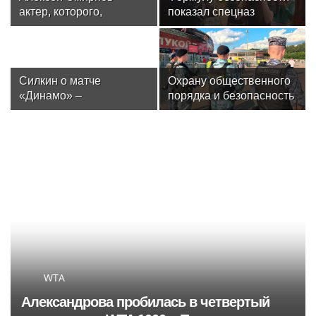
актер, которого,
показал спецназ
надеюсь, еще не
Росгвардии юным
забыли
динамовцам
Свердловской области
Силкин о матче
Охрану общественного
«Динамо» –
порядка и безопасность
«Махачкала»: «Это
на футбольном матче в
будет тест на
Москве обеспечила
способность
Росгвардия (видео)
подопечных Шварца
решать серьезные
задачи в чемпионате»
WTA
Александрова пробилась в четвертый