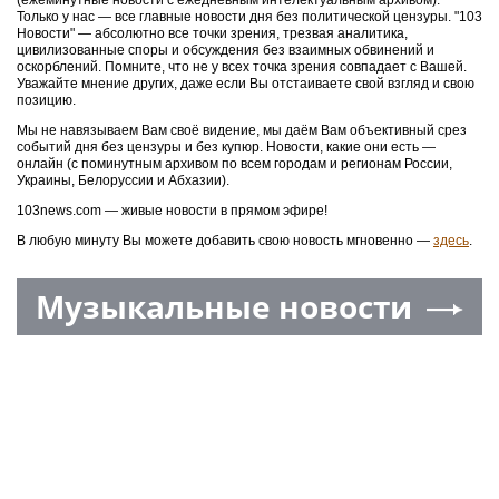
(ежеминутные новости с ежедневным интелектуальным архивом).
Только у нас — все главные новости дня без политической цензуры. "103
Новости" — абсолютно все точки зрения, трезвая аналитика,
цивилизованные споры и обсуждения без взаимных обвинений и
оскорблений. Помните, что не у всех точка зрения совпадает с Вашей.
Уважайте мнение других, даже если Вы отстаиваете свой взгляд и свою
позицию.
Мы не навязываем Вам своё видение, мы даём Вам объективный срез
событий дня без цензуры и без купюр. Новости, какие они есть —
онлайн (с поминутным архивом по всем городам и регионам России,
Украины, Белоруссии и Абхазии).
103news.com — живые новости в прямом эфире!
В любую минуту Вы можете добавить свою новость мгновенно —
здесь
.
Музыкальные новости