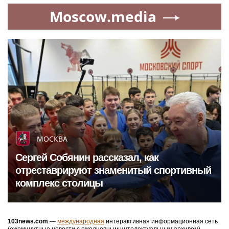
Moscow.media
МОСКВА
Сергей Собянин рассказал, как
отреставрируют знаменитый спортивный
комплекс столицы
103news.com
—
международная
интерактивная информационная сеть