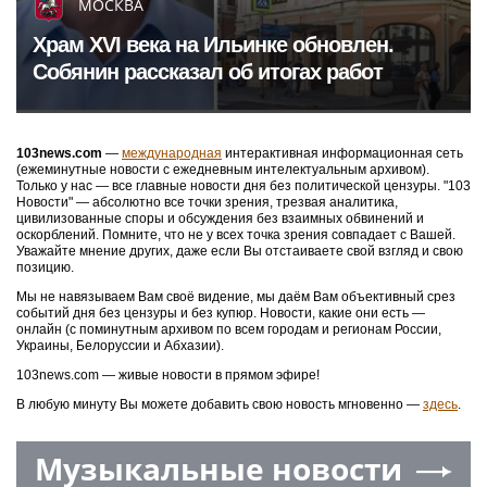
МОСКВА
Храм XVI века на Ильинке обновлен.
Собянин рассказал об итогах работ
103news.com
—
международная
интерактивная информационная сеть
(ежеминутные новости с ежедневным интелектуальным архивом).
Только у нас — все главные новости дня без политической цензуры. "103
Новости" — абсолютно все точки зрения, трезвая аналитика,
цивилизованные споры и обсуждения без взаимных обвинений и
оскорблений. Помните, что не у всех точка зрения совпадает с Вашей.
Уважайте мнение других, даже если Вы отстаиваете свой взгляд и свою
позицию.
Мы не навязываем Вам своё видение, мы даём Вам объективный срез
событий дня без цензуры и без купюр. Новости, какие они есть —
онлайн (с поминутным архивом по всем городам и регионам России,
Украины, Белоруссии и Абхазии).
103news.com — живые новости в прямом эфире!
В любую минуту Вы можете добавить свою новость мгновенно —
здесь
.
Музыкальные новости