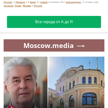
России
, в
Украине
и в
мире
по
темам
в режиме 24/7
ежесекундно
. А теперь ещё -
регионы
,
Крым
,
Москва
и
Россия
.
Все города от А до Я
Moscow.media