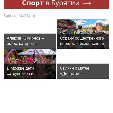
Спорт
в Бурятии
Sport.russia24.pro
Алексей Смирнов –
Охрану общественного
актер, которого,
порядка и безопасность
надеюсь, еще не
на футбольном матче в
забыли
Москве обеспечила
Росгвардия (видео)
В Москве дети
Силкин о матче
сотрудников и
«Динамо» –
военнослужащих
«Махачкала»: «Это
Росгвардии посетили
будет тест на
мастер-класс по
способность
художественной
подопечных Шварца
гимнастике
решать серьезные
задачи в чемпионате»