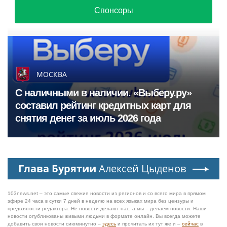
Спонсоры
МОСКВА
С наличными в наличии. «Выберу.ру»
составил рейтинг кредитных карт для
снятия денег за июль 2026 года
Глава Бурятии
Алексей Цыденов
103news.net – это самые свежие новости из регионов и со всего мира в прямом
эфире 24 часа в сутки 7 дней в неделю на всех языках мира без цензуры и
предвзятости редактора. Не новости делают нас, а мы – делаем новости. Наши
новости опубликованы живыми людьми в формате онлайн. Вы всегда можете
добавить свои новости сиюминутно –
здесь
и прочитать их тут же и –
сейчас
в