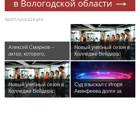
в Вологодской области
Sport.russia24.pro
Алексей Смирнов –
Новый учебный сезон в
актер, которого,
Колледже Вейдера:
надеюсь, еще не
стартовали очные
забыли
программы подготовки
фитнес-тренеров и
специалистов
Новый учебный сезон в
Суд взыскал с Игоря
индустрии здоровья
Колледже Вейдера:
Акинфеева долги за
стартовали очные
коммунальные услуги
программы подготовки
фитнес-тренеров и
специалистов
индустрии здоровья