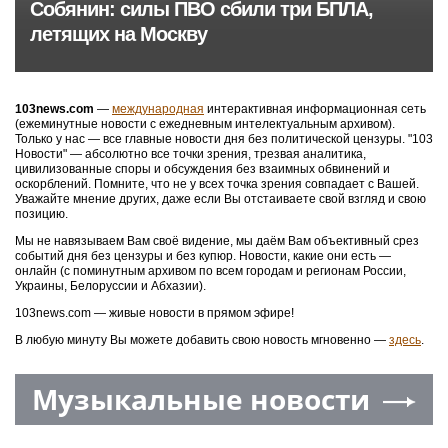
Собянин: силы ПВО сбили три БПЛА,
летящих на Москву
103news.com
—
международная
интерактивная информационная сеть
(ежеминутные новости с ежедневным интелектуальным архивом).
Только у нас — все главные новости дня без политической цензуры. "103
Новости" — абсолютно все точки зрения, трезвая аналитика,
цивилизованные споры и обсуждения без взаимных обвинений и
оскорблений. Помните, что не у всех точка зрения совпадает с Вашей.
Уважайте мнение других, даже если Вы отстаиваете свой взгляд и свою
позицию.
Мы не навязываем Вам своё видение, мы даём Вам объективный срез
событий дня без цензуры и без купюр. Новости, какие они есть —
онлайн (с поминутным архивом по всем городам и регионам России,
Украины, Белоруссии и Абхазии).
103news.com — живые новости в прямом эфире!
В любую минуту Вы можете добавить свою новость мгновенно —
здесь
.
Музыкальные новости