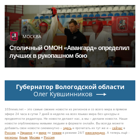
МОСКВА
Столичный ОМОН «Авангард» определил
лучших в рукопашном бою
Губернатор Вологодской области
Олег Кувшинников
103news.net – это самые свежие новости из регионов и со всего мира в прямом
эфире 24 часа в сутки 7 дней в неделю на всех языках мира без цензуры и
предвзятости редактора. Не новости делают нас, а мы – делаем новости. Наши
новости опубликованы живыми людьми в формате онлайн. Вы всегда можете
добавить свои новости сиюминутно –
здесь
и прочитать их тут же и –
сейчас
в
России
, в
Украине
и в
мире
по
темам
в режиме 24/7
ежесекундно
. А теперь ещё -
регионы
,
Крым
,
Москва
и
Россия
.