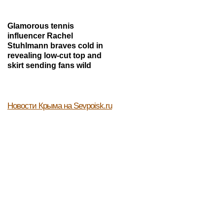
Glamorous tennis
influencer Rachel
Stuhlmann braves cold in
revealing low-cut top and
skirt sending fans wild
Новости Крыма
на Sevpoisk.ru
Агрегатор новостей 24СМИ
МОСКВА
Без наркоза. В Центре радиохирургии
Склифа делают удивительные операции