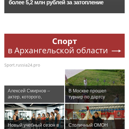
более 5,2 млн рублей за затопление
Спорт
в Архангельской области
Sport.russia24.pro
Алексей Смирнов –
В Москве прошел
актер, которого,
турнир по дартсу
надеюсь, еще не
от «Роснефти»
забыли
Новый учебный сезон в
Столичный ОМОН