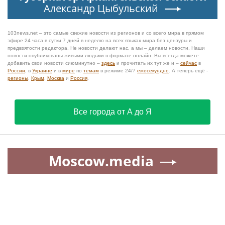
Александр Цыбульский
103news.net – это самые свежие новости из регионов и со всего мира в прямом
эфире 24 часа в сутки 7 дней в неделю на всех языках мира без цензуры и
предвзятости редактора. Не новости делают нас, а мы – делаем новости. Наши
новости опубликованы живыми людьми в формате онлайн. Вы всегда можете
добавить свои новости сиюминутно –
здесь
и прочитать их тут же и –
сейчас
в
России
, в
Украине
и в
мире
по
темам
в режиме 24/7
ежесекундно
. А теперь ещё -
регионы
,
Крым
,
Москва
и
Россия
.
Все города от А до Я
Moscow.media