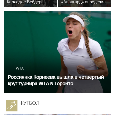
Колледже Вейдера:
«Авангард» определил
стартовали очные
лучших в рукопашном
программы подготовки
бою
фитнес-тренеров и
специалистов
индустрии здоровья
WTA
Россиянка Корнеева вышла в четвёртый
круг турнира WTA в Торонто
ФУТБОЛ