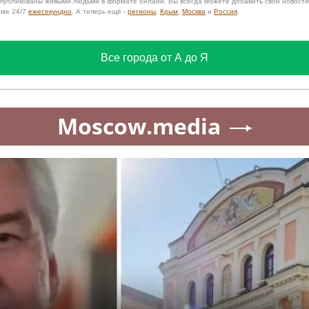
 опубликованы живыми людьми в формате онлайн. Вы всегда можете добавить свои новост
име 24/7
ежесекундно
. А теперь ещё -
регионы
,
Крым
,
Москва
и
Россия
.
Все города от А до Я
Moscow.media