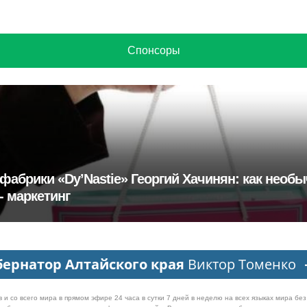
Спонсоры
фабрики «Dy’Nastie» Георгий Хачинян: как необ
- маркетинг
бернатор Алтайского края
Виктор Томенко
 и со всего мира в прямом эфире 24 часа в сутки 7 дней в неделю на всех языках мира бе