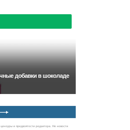
ычные добавки в шоколаде
з цензуры и предвзятости редактора. Не новости