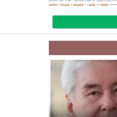
делают нас, а мы – делаем новости. Наши новости
сейчас
в
России
, в
Украине
и в
мире
по
темам
в реж