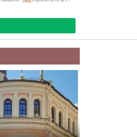
и сиюминутно –
здесь
и прочитать их тут же и –