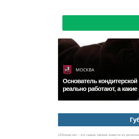
МОСКВА
Основатель кондитерской 
реально работают, а какие 
Гу
103news.net – это самые свежие новости из регионов