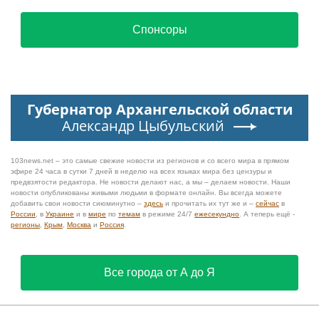
Спонсоры
Губернатор Архангельской области
Александр Цыбульский
103news.net – это самые свежие новости из регионов и со всего мира в прямом
эфире 24 часа в сутки 7 дней в неделю на всех языках мира без цензуры и
предвзятости редактора. Не новости делают нас, а мы – делаем новости. Наши
новости опубликованы живыми людьми в формате онлайн. Вы всегда можете
добавить свои новости сиюминутно –
здесь
и прочитать их тут же и –
сейчас
в
России
, в
Украине
и в
мире
по
темам
в режиме 24/7
ежесекундно
. А теперь ещё -
регионы
,
Крым
,
Москва
и
Россия
.
Все города от А до Я