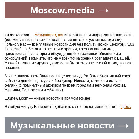
Moscow.media
103news.com
—
международная
интерактивная информационная сеть
(ежеминутные новости с ежедневным интелектуальным архивом).
Только у нас — все главные новости дня без политической цензуры. "103
Новости" — абсолютно все точки зрения, трезвая аналитика,
цивилизованные споры и обсуждения без взаимных обвинений и
оскорблений. Помните, что не у всех точка зрения совпадает с Вашей.
Уважайте мнение других, даже если Вы отстаиваете свой взгляд и свою
позицию.
Мы не навязываем Вам своё видение, мы даём Вам объективный срез
событий дня без цензуры и без купюр. Новости, какие они есть —
онлайн (с поминутным архивом по всем городам и регионам России,
Украины, Белоруссии и Абхазии).
103news.com — живые новости в прямом эфире!
В любую минуту Вы можете добавить свою новость мгновенно —
здесь
.
Музыкальные новости