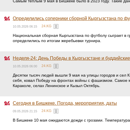
Самым теплым 9 мая в Бишкеке было в 2023 году. Такие дан
Определились соперники сборной Кыргызстана по фу
24.KG
10.05.2026 06:15
Национальная сборная Кыргызстана по футболу сыграет в г
определились по итогам жеребьевки турнира.
Неделя-24: День Победы в Кыргызстане и буддийски
24.KG
10.05.2026 06:00
Десятки тысяч людей вышли 9 мая на улицы городов и сел К
себя, ковал Победу на фронтах войны с фашизмом. Самое 
Караколе, селах Ленинское и Кызыл Октябрь.
Сегодня в Бишкеке. Погода, мероприятия, даты
24.KG
09.05.2026 21:15
В Бишкеке 10 мая ожидаются дожди с грозами. Температура 