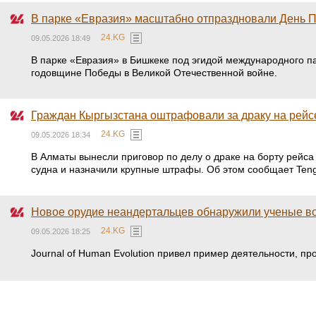
В парке «Евразия» масштабно отпраздновали День 
24.KG
09.05.2026 18:49
В парке «Евразия» в Бишкеке под эгидой международного 
годовщине Победы в Великой Отечественной войне.
Граждан Кыргызстана оштрафовали за драку на рейс
24.KG
09.05.2026 18:34
В Алматы вынесли приговор по делу о драке на борту рейса
судна и назначили крупные штрафы. Об этом сообщает Teng
Новое орудие неандертальцев обнаружили ученые в
24.KG
09.05.2026 18:25
Journal of Human Evolution привел пример деятельности, пр