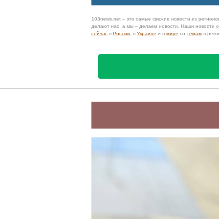
103news.net – это самые свежие новости из регионов
делают нас, а мы – делаем новости. Наши новости
сейчас
в
России
, в
Украине
и в
мире
по
темам
в реж