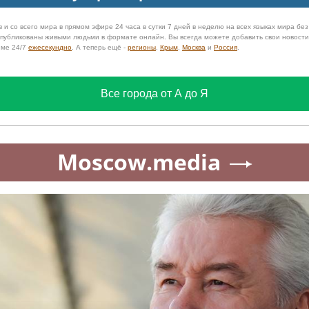
 и со всего мира в прямом эфире 24 часа в сутки 7 дней в неделю на всех языках мира бе
 опубликованы живыми людьми в формате онлайн. Вы всегда можете добавить свои новост
име 24/7
ежесекундно
. А теперь ещё -
регионы
,
Крым
,
Москва
и
Россия
.
Все города от А до Я
Moscow.media