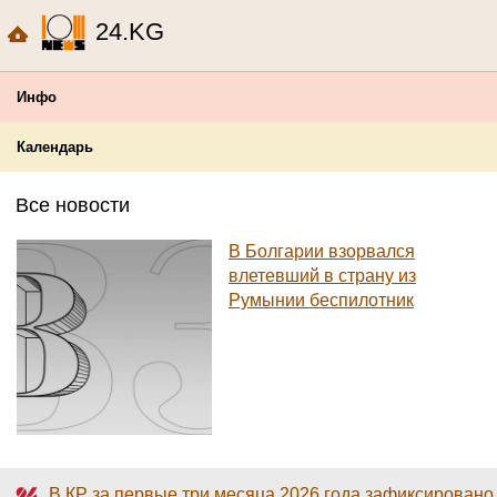
24.KG
Инфо
Календарь
Все новости
В Болгарии взорвался
влетевший в страну из
Румынии беспилотник
В КР за первые три месяца 2026 года зафиксирован