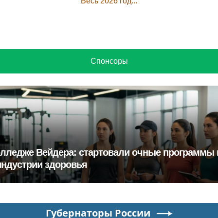
Весь 2026 год...
Спонсоры
олледже Вейдера: стартовали очные программы 
индустрии здоровья
Губернаторы России