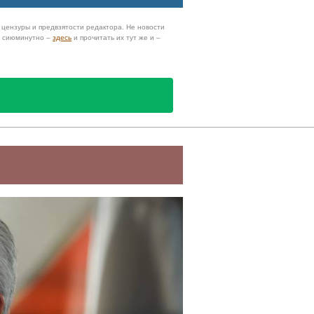
з цензуры и предвзятости редактора. Не новости
и сиюминутно –
здесь
и прочитать их тут же и –