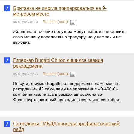
Британка не смогла припарковаться на 9‐
метровом месте
Rambler (авто)
06.10.2017 01:34
Женщина в течение полутора минут пытается поставить
свою машину параллельно тротуару, но у нее так и не
выходит.
Гиперкар Bugatti Chiron лишился звания
рекордсмена
Rambler (авто)
05.10.2017 22:27
По сути, триумф Bugatti не продержался даже месяц:
рекордными 42 секундами на упражнение «0-400-0»
компания хвалилась в рамках автосалона во
Франкфурте, который проходил в середине сентября.
Сотрудники ГИБДД провели профилактический
рейд