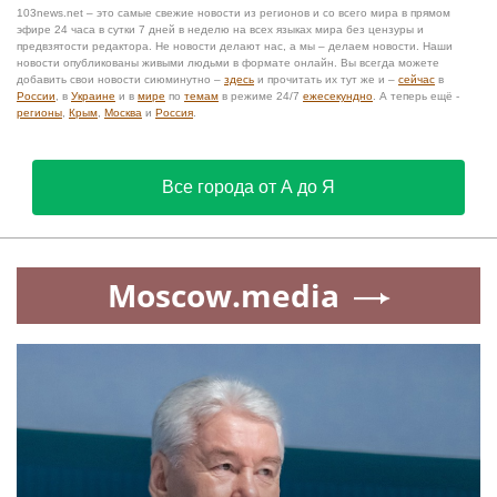
103news.net – это самые свежие новости из регионов и со всего мира в прямом
эфире 24 часа в сутки 7 дней в неделю на всех языках мира без цензуры и
предвзятости редактора. Не новости делают нас, а мы – делаем новости. Наши
новости опубликованы живыми людьми в формате онлайн. Вы всегда можете
добавить свои новости сиюминутно –
здесь
и прочитать их тут же и –
сейчас
в
России
, в
Украине
и в
мире
по
темам
в режиме 24/7
ежесекундно
. А теперь ещё -
регионы
,
Крым
,
Москва
и
Россия
.
Все города от А до Я
Moscow.media