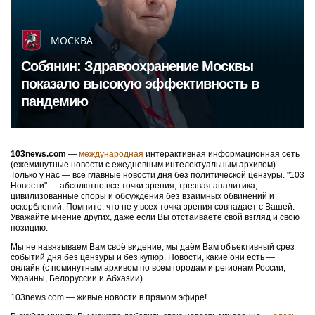
МОСКВА
Собянин: Здравоохранение Москвы
показало высокую эффективность в
пандемию
103news.com
—
международная
интерактивная информационная сеть
(ежеминутные новости с ежедневным интелектуальным архивом).
Только у нас — все главные новости дня без политической цензуры. "103
Новости" — абсолютно все точки зрения, трезвая аналитика,
цивилизованные споры и обсуждения без взаимных обвинений и
оскорблений. Помните, что не у всех точка зрения совпадает с Вашей.
Уважайте мнение других, даже если Вы отстаиваете свой взгляд и свою
позицию.
Мы не навязываем Вам своё видение, мы даём Вам объективный срез
событий дня без цензуры и без купюр. Новости, какие они есть —
онлайн (с поминутным архивом по всем городам и регионам России,
Украины, Белоруссии и Абхазии).
103news.com — живые новости в прямом эфире!