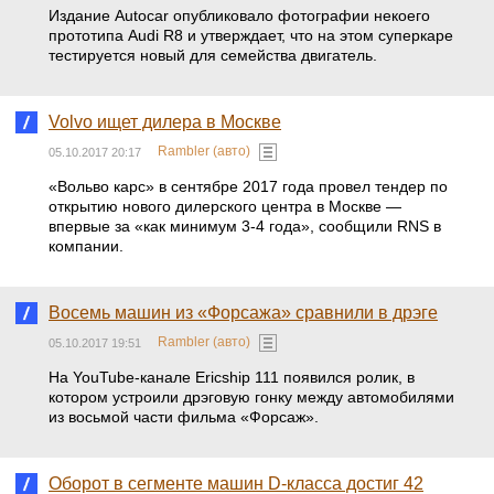
Издание Autocar опубликовало фотографии некоего
прототипа Audi R8 и утверждает, что на этом суперкаре
тестируется новый для семейства двигатель.
Volvo ищет дилера в Москве
Rambler (авто)
05.10.2017 20:17
«Вольво карс» в сентябре 2017 года провел тендер по
открытию нового дилерского центра в Москве —
впервые за «как минимум 3-4 года», сообщили RNS в
компании.
Восемь машин из «Форсажа» сравнили в дрэге
Rambler (авто)
05.10.2017 19:51
На YouTube-канале Ericship 111 появился ролик, в
котором устроили дрэговую гонку между автомобилями
из восьмой части фильма «Форсаж».
Оборот в сегменте машин D-класса достиг 42