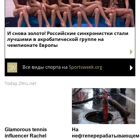
И снова золото! Российские синхронистки стали
лучшими в акробатической группе на
чемпионате Европы
Все виды спорта на
Sportsweek.org
Today.29ru.net
Glamorous tennis
На
influencer Rachel
нефтеперерабатывающем