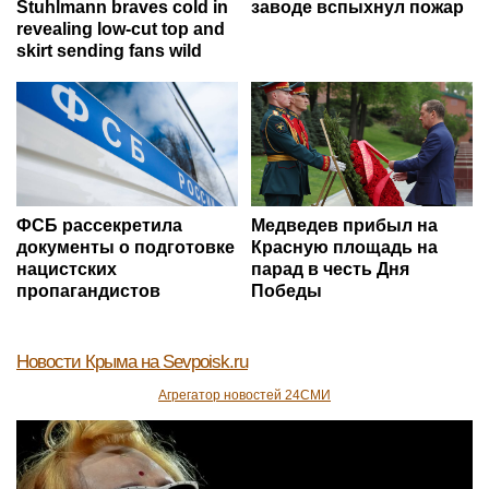
Stuhlmann braves cold in
заводе вспыхнул пожар
revealing low-cut top and
skirt sending fans wild
ФСБ рассекретила
Медведев прибыл на
документы о подготовке
Красную площадь на
нацистских
парад в честь Дня
пропагандистов
Победы
Новости Крыма
на Sevpoisk.ru
Агрегатор новостей 24СМИ