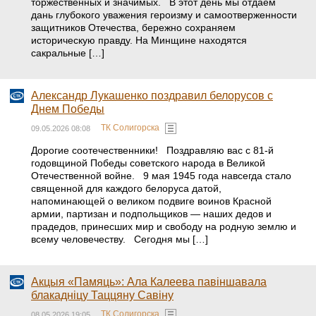
торжественных и значимых. В этот день мы отдаем
дань глубокого уважения героизму и самоотверженности
защитников Отечества, бережно сохраняем
историческую правду. На Минщине находятся
сакральные […]
Александр Лукашенко поздравил белорусов с
Днем Победы
ТК Солигорска
09.05.2026 08:08
Дорогие соотечественники! Поздравляю вас с 81-й
годовщиной Победы советского народа в Великой
Отечественной войне. 9 мая 1945 года навсегда стало
священной для каждого белоруса датой,
напоминающей о великом подвиге воинов Красной
армии, партизан и подпольщиков — наших дедов и
прадедов, принесших мир и свободу на родную землю и
всему человечеству. Сегодня мы […]
Акцыя «Памяць»: Ала Калеева павіншавала
блакадніцу Таццяну Савіну
ТК Солигорска
08.05.2026 19:05