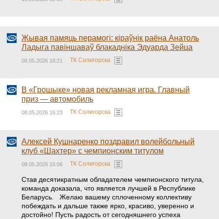
Жывая памяць перамогі: кіраўнік раёна Анатоль
Ладыга павіншаваў блакадніка Эдуарда Зейца
ТК Солигорска
08.05.2026 18:21
В «Грошыке» новая рекламная игра. Главный
приз — автомобиль
ТК Солигорска
08.05.2026 16:23
Алексей Кушнаренко поздравил волейбольный
клуб «Шахтер» с чемпионским титулом
ТК Солигорска
08.05.2026 16:06
Став десятикратным обладателем чемпионского титула,
команда доказала, что является лучшей в Республике
Беларусь. Желаю вашему сплоченному коллективу
побеждать и дальше также ярко, красиво, уверенно и
достойно! Пусть радость от сегодняшнего успеха