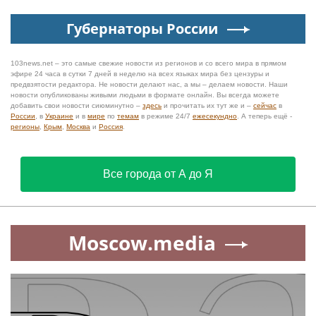
Губернаторы России
103news.net – это самые свежие новости из регионов и со всего мира в прямом
эфире 24 часа в сутки 7 дней в неделю на всех языках мира без цензуры и
предвзятости редактора. Не новости делают нас, а мы – делаем новости. Наши
новости опубликованы живыми людьми в формате онлайн. Вы всегда можете
добавить свои новости сиюминутно –
здесь
и прочитать их тут же и –
сейчас
в
России
, в
Украине
и в
мире
по
темам
в режиме 24/7
ежесекундно
. А теперь ещё -
регионы
,
Крым
,
Москва
и
Россия
.
Все города от А до Я
Moscow.media