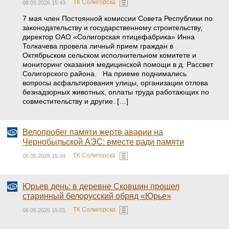
ТК Солигорска
08.05.2026 15:43
7 мая член Постоянной комиссии Совета Республики по
законодательству и государственному строительству,
директор ОАО «Солигорская птицефабрика» Инна
Толкачева провела личный прием граждан в
Октябрьском сельском исполнительном комитете и
мониторинг оказания медицинской помощи в д. Рассвет
Солигорского района. На приеме поднимались
вопросы асфальтирования улицы, организации отлова
безнадзорных животных, оплаты труда работающих по
совместительству и другие. […]
Велопробег памяти жертв аварии на
Чернобыльской АЭС: вместе ради памяти
ТК Солигорска
08.05.2026 15:34
Юрьев день: в деревне Сковшин прошел
старинный белорусский обряд «Юрье»
ТК Солигорска
08.05.2026 15:01