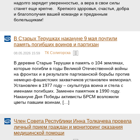
надолго зарядит уверенностью, а вера в свои силы
станет еще крепче. Крепкого здоровья, счастья, добра
и благополучия вашей команде и преданным
болельщикам!
В Старых Терушках накануне 9 мая почтили
память погибших воинов и партизан
ТК Солигорска
08.05.2026 15:59
В деревне Старые Терушки в память о 104 земляках,
которые погибли в годы Великой Отечественной войны
на фронтах и в результате партизанской борьбы против
немецко-фашистских захватчиков установлен мемориал.
Установлен в 1977 году – скульптура воина и стела с
именами погибших. Заменен памятник в 1990 году.
Накануне Дня Победы активисты БРСМ возложили
цветы павшим воинам, […]
Член Совета Республики Инна Толкачева провела
личный прием граждан и мониторинг оказания
медицинской помощи