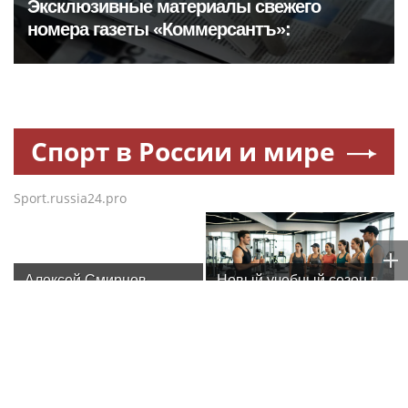
Эксклюзивные материалы свежего
номера газеты «Коммерсантъ»:
Спорт в России и мире
Sport.russia24.pro
Алексей Смирнов –
Новый учебный сезон в
актер, которого,
Колледже Вейдера:
надеюсь, еще не
стартовали очные
забыли
программы подготовки
фитнес-тренеров и
специалистов
Стали известны
Новый учебный сезон в
индустрии здоровья
составы "Локомотива" и
Колледже Вейдера: