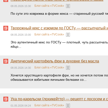
Блог сайта «TVCook»
08.05.2026 15:30
По сути это коврижка в форме кекса — старинный русский т
Творожный кекс с изюмом по ГОСТу — рассыпчатый 
Блог сайта «TVCook»
08.05.2026 15:00
Это аутентичный кекс по ГОСТу — плотный, чуть рассыпчаты
яйцо...
Диетический картофель фри в духовке без масла
Блог сайта «TVCook»
08.05.2026 14:30
Хочется хрустящего картофеля фри, но не хочется потом п
обмазывается взбитыми яичными белками со...
Уха по-карельски (лохикейтто) — рецепт с лососем и 
Блог сайта «TVCook»
01.05.2026 04:24