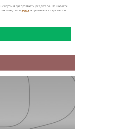
з цензуры и предвзятости редактора. Не новости
и сиюминутно –
здесь
и прочитать их тут же и –