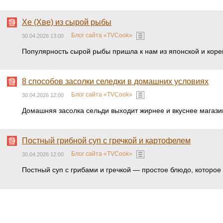
Хе (Хве) из сырой рыбы
Блог сайта «TVCook»
30.04.2026 13:00
Популярность сырой рыбы пришла к нам из японской и корей
8 способов засолки селедки в домашних условиях
Блог сайта «TVCook»
30.04.2026 12:00
Домашняя засолка сельди выходит жирнее и вкуснее магази
Постный грибной суп с гречкой и картофелем
Блог сайта «TVCook»
30.04.2026 12:00
Постный суп с грибами и гречкой — простое блюдо, которое 