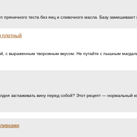
ип пряничного теста без яиц и сливочного масла. Базу замешивают
и плотный
й, с выраженным творожным вкусом. Не путайте с пышным магдалинн
олдня заглаживать вину перед собой? Этот рецепт — нормальный 
сливками