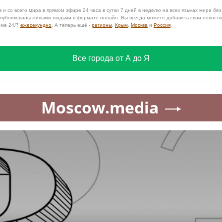
 и со всего мира в прямом эфире 24 часа в сутки 7 дней в неделю на всех языках мира бе
 опубликованы живыми людьми в формате онлайн. Вы всегда можете добавить свои новост
име 24/7
ежесекундно
. А теперь ещё -
регионы
,
Крым
,
Москва
и
Россия
.
Все города от А до Я
Moscow.media