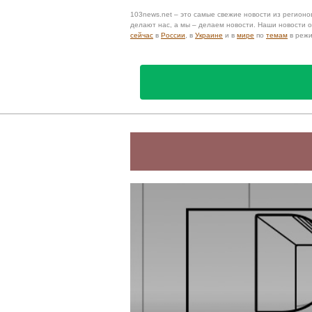
103news.net – это самые свежие новости из регионов
делают нас, а мы – делаем новости. Наши новости
сейчас
в
России
, в
Украине
и в
мире
по
темам
в реж