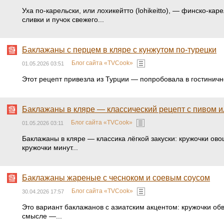
Уха по-карельски, или лохикейтто (lohikeitto), — финско-ка
сливки и пучок свежего...
Баклажаны с перцем в кляре с кунжутом по-турецки
Блог сайта «TVCook»
01.05.2026 03:51
Этот рецепт привезла из Турции — попробовала в гостинично
Баклажаны в кляре — классический рецепт с пивом 
Блог сайта «TVCook»
01.05.2026 03:11
Баклажаны в кляре — классика лёгкой закуски: кружочки ов
кружочки минут...
Баклажаны жареные с чесноком и соевым соусом
Блог сайта «TVCook»
30.04.2026 17:57
Это вариант баклажанов с азиатским акцентом: кружочки обв
смысле —...