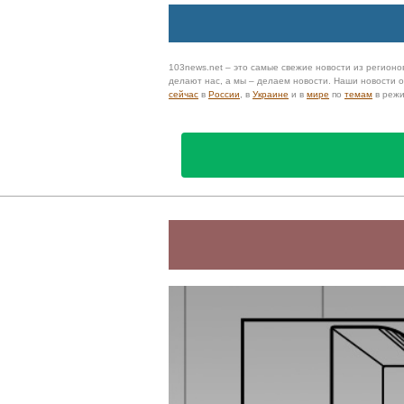
103news.net – это самые свежие новости из регионов
делают нас, а мы – делаем новости. Наши новости
сейчас
в
России
, в
Украине
и в
мире
по
темам
в реж