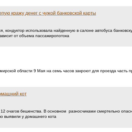
епую кражу денег с чужой банковской карты
ется, кондуктор использовала найденную в салоне автобуса банков
ависит от объема пассажиропотока
ирской области 9 Мая на семь часов закроют для проезда часть п
омашний кот
 12 очагов бешенства. В основном разносчиками смертельно опасн
во выявили у домашнего кота