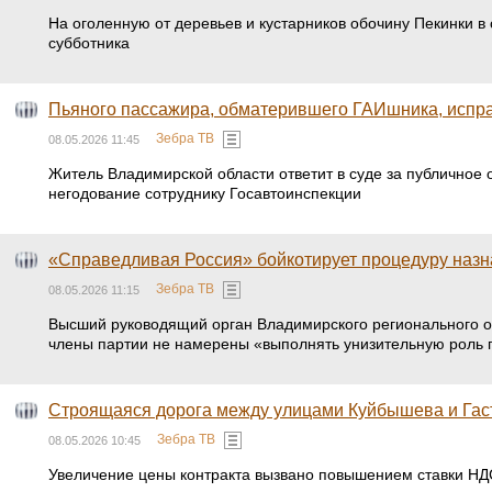
На оголенную от деревьев и кустарников обочину Пекинки 
субботника
Пьяного пассажира, обматерившего ГАИшника, испра
Зебра ТВ
08.05.2026 11:45
Житель Владимирской области ответит в суде за публичное 
негодование сотруднику Госавтоинспекции
«Справедливая Россия» бойкотирует процедуру назн
Зебра ТВ
08.05.2026 11:15
Высший руководящий орган Владимирского регионального от
члены партии не намерены «выполнять унизительную роль 
Строящаяся дорога между улицами Куйбышева и Гас
Зебра ТВ
08.05.2026 10:45
Увеличение цены контракта вызвано повышением ставки НДС