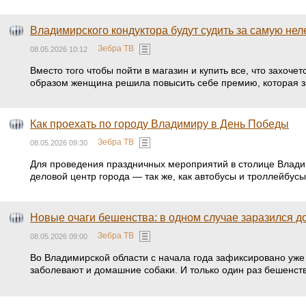
Владимирского кондуктора будут судить за самую нел
Зебра ТВ
08.05.2026 10:12
Вместо того чтобы пойти в магазин и купить все, что захоч
образом женщина решила повысить себе премию, которая з
Как проехать по городу Владимиру в День Победы
Зебра ТВ
08.05.2026 09:30
Для проведения праздничных мероприятий в столице Владим
деловой центр города — так же, как автобусы и троллейбусы
Новые очаги бешенства: в одном случае заразился д
Зебра ТВ
08.05.2026 09:00
Во Владимирской области с начала года зафиксировано уже
заболевают и домашние собаки. И только один раз бешенст