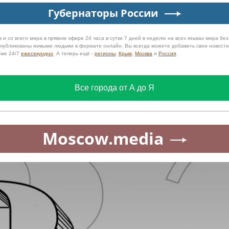
Губернаторы России
 и со всего мира в прямом эфире 24 часа в сутки 7 дней в неделю на всех языках мира бе
 опубликованы живыми людьми в формате онлайн. Вы всегда можете добавить свои новост
име 24/7
ежесекундно
. А теперь ещё -
регионы
,
Крым
,
Москва
и
Россия
.
Все города от А до Я
Moscow.media