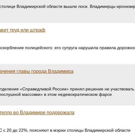
в столице Владимирской области вышли лоси. Владимирцы иронизи
вит труд или штраф
оскорбление полицейского: его супруга нарушила правила дорожног
ачения главы города Владимира
деления «Справедливой России» принял решение не участвовать в
послушной массовки» в этом недемократическом фарсе
телло во Владимире подорожала
 с 20 до 22%, поясняют в мэрии столицы Владимирской области