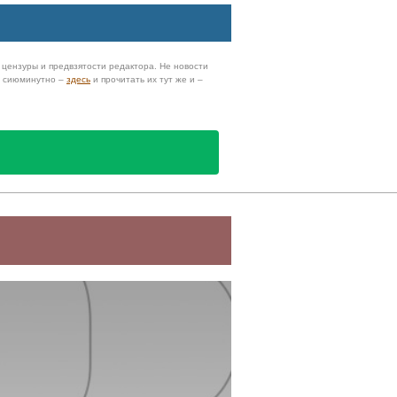
з цензуры и предвзятости редактора. Не новости
и сиюминутно –
здесь
и прочитать их тут же и –