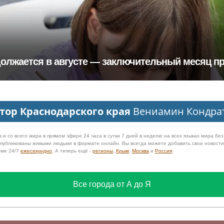
должается в августе — заключительный месяц 
тор Краснодарского края
Вениамин Кондра
 и со всего мира в прямом эфире 24 часа в сутки 7 дней в неделю на всех языках мира бе
 опубликованы живыми людьми в формате онлайн. Вы всегда можете добавить свои новост
име 24/7
ежесекундно
. А теперь ещё -
регионы
,
Крым
,
Москва
и
Россия
.
Все города от А до Я