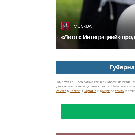
МОСКВА
«Лето с Интеграцией» про
Губерна
103news.net – это самые свежие новости из регионов
делают нас, а мы – делаем новости. Наши новости
сейчас
в
России
, в
Украине
и в
мире
по
темам
в реж