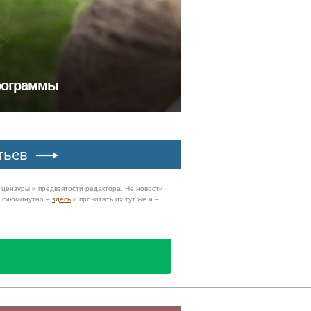
программы
тьев
з цензуры и предвзятости редактора. Не новости
и сиюминутно –
здесь
и прочитать их тут же и –