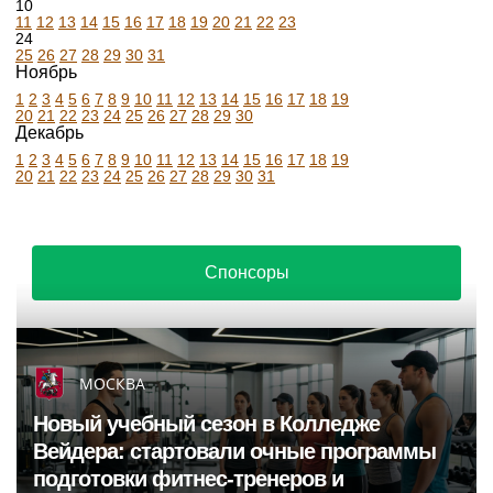
10
11
12
13
14
15
16
17
18
19
20
21
22
23
24
25
26
27
28
29
30
31
Ноябрь
1
2
3
4
5
6
7
8
9
10
11
12
13
14
15
16
17
18
19
20
21
22
23
24
25
26
27
28
29
30
Декабрь
1
2
3
4
5
6
7
8
9
10
11
12
13
14
15
16
17
18
19
20
21
22
23
24
25
26
27
28
29
30
31
Спонсоры
МОСКВА
Новый учебный сезон в Колледже
Вейдера: стартовали очные программы
подготовки фитнес-тренеров и