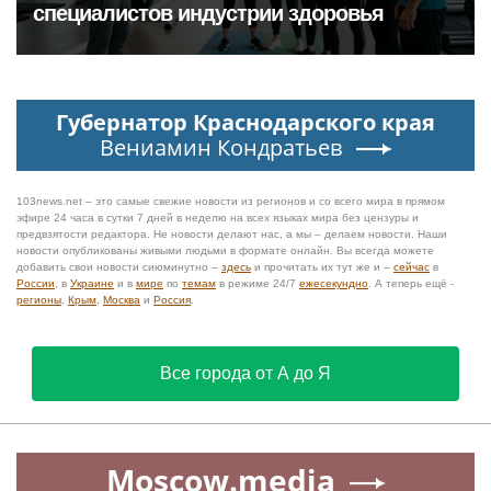
специалистов индустрии здоровья
Губернатор Краснодарского края
Вениамин Кондратьев
103news.net – это самые свежие новости из регионов и со всего мира в прямом
эфире 24 часа в сутки 7 дней в неделю на всех языках мира без цензуры и
предвзятости редактора. Не новости делают нас, а мы – делаем новости. Наши
новости опубликованы живыми людьми в формате онлайн. Вы всегда можете
добавить свои новости сиюминутно –
здесь
и прочитать их тут же и –
сейчас
в
России
, в
Украине
и в
мире
по
темам
в режиме 24/7
ежесекундно
. А теперь ещё -
регионы
,
Крым
,
Москва
и
Россия
.
Все города от А до Я
Moscow.media