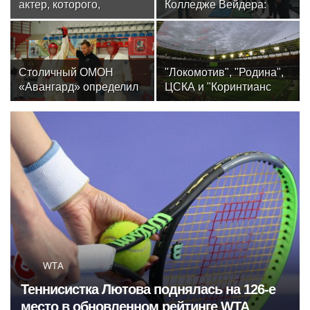
актер, которого,
Колледже Вейдера:
надеюсь, еще не
стартовали очные
забыли
программы подготовки
фитнес-тренеров и
специалистов
Столичный ОМОН
"Локомотив", "Родина",
индустрии здоровья
«Авангард» определил
ЦСКА и "Коринтианс
лучших в рукопашном
Паулиста" разыграют
бою
UTLC CUP — 2026
WTA
Теннисистка Лютова поднялась на 126-е
место в обновленном рейтинге WTA