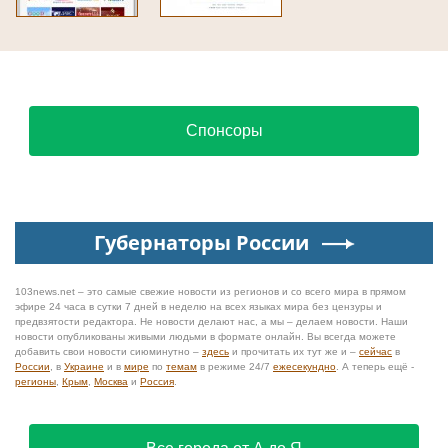
Спонсоры
Губернаторы России
103news.net – это самые свежие новости из регионов и со всего мира в прямом
эфире 24 часа в сутки 7 дней в неделю на всех языках мира без цензуры и
предвзятости редактора. Не новости делают нас, а мы – делаем новости. Наши
новости опубликованы живыми людьми в формате онлайн. Вы всегда можете
добавить свои новости сиюминутно –
здесь
и прочитать их тут же и –
сейчас
в
России
, в
Украине
и в
мире
по
темам
в режиме 24/7
ежесекундно
. А теперь ещё -
регионы
,
Крым
,
Москва
и
Россия
.