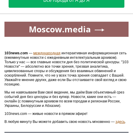
Все города от А до Я
Moscow.media
103news.com
—
международная
интерактивная информационная сеть
(ежеминутные новости с ежедневным интелектуальным архивом).
Только у нас — все главные новости дня без политической цензуры. "103
Новости" — абсолютно все точки зрения, трезвая аналитика,
цивилизованные споры и обсуждения без взаимных обвинений и
оскорблений. Помните, что не у всех точка зрения совпадает с Вашей.
Уважайте мнение других, даже если Вы отстаиваете свой взгляд и свою
позицию.
Мы не навязываем Вам своё видение, мы даём Вам объективный срез
событий дня без цензуры и без купюр. Новости, какие они есть —
онлайн (с поминутным архивом по всем городам и регионам России,
Украины, Белоруссии и Абхазии).
103news.com — живые новости в прямом эфире!
В любую минуту Вы можете добавить свою новость мгновенно —
здесь
.