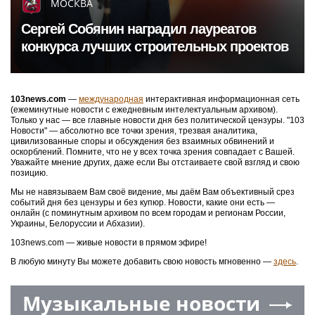
МОСКВА
Сергей Собянин наградил лауреатов
конкурса лучших строительных проектов
103news.com
—
международная
интерактивная информационная сеть
(ежеминутные новости с ежедневным интелектуальным архивом).
Только у нас — все главные новости дня без политической цензуры. "103
Новости" — абсолютно все точки зрения, трезвая аналитика,
цивилизованные споры и обсуждения без взаимных обвинений и
оскорблений. Помните, что не у всех точка зрения совпадает с Вашей.
Уважайте мнение других, даже если Вы отстаиваете свой взгляд и свою
позицию.
Мы не навязываем Вам своё видение, мы даём Вам объективный срез
событий дня без цензуры и без купюр. Новости, какие они есть —
онлайн (с поминутным архивом по всем городам и регионам России,
Украины, Белоруссии и Абхазии).
103news.com — живые новости в прямом эфире!
В любую минуту Вы можете добавить свою новость мгновенно —
здесь
.
Музыкальные новости