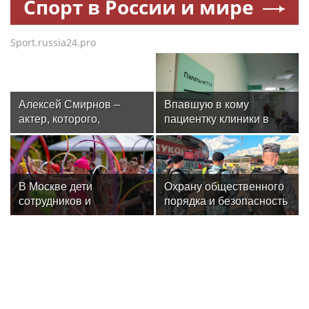
Спорт в России и мире
Sport.russia24.pro
Алексей Смирнов –
Впавшую в кому
актер, которого,
пациентку клиники в
надеюсь, еще не
Москве спасли, ей
забыли
оказалась чемпионка
мира
В Москве дети
Охрану общественного
сотрудников и
порядка и безопасность
военнослужащих
на футбольном матче в
Росгвардии посетили
Москве обеспечила
мастер-класс по
Росгвардия (видео)
художественной
гимнастике