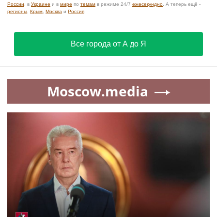
России
, в
Украине
и в
мире
по
темам
в режиме 24/7
ежесекундно
. А теперь ещё -
регионы
,
Крым
,
Москва
и
Россия
.
Все города от А до Я
Moscow.media