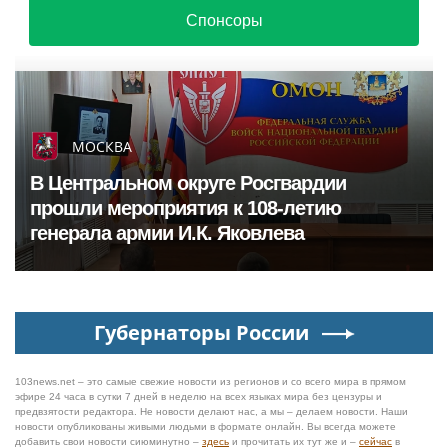
Спонсоры
МОСКВА
В Центральном округе Росгвардии
прошли мероприятия к 108‑летию
генерала армии И.К. Яковлева
Губернаторы России
103news.net – это самые свежие новости из регионов и со всего мира в прямом
эфире 24 часа в сутки 7 дней в неделю на всех языках мира без цензуры и
предвзятости редактора. Не новости делают нас, а мы – делаем новости. Наши
новости опубликованы живыми людьми в формате онлайн. Вы всегда можете
добавить свои новости сиюминутно –
здесь
и прочитать их тут же и –
сейчас
в