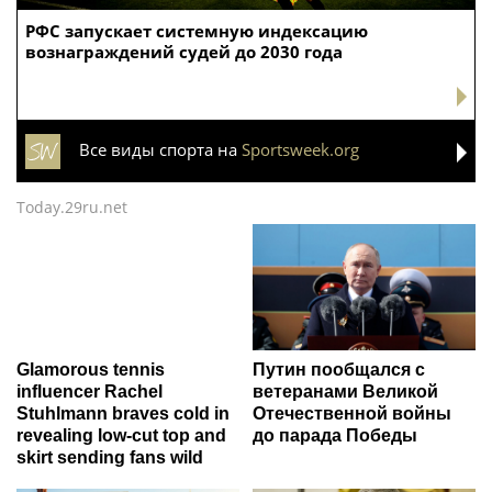
РФС запускает системную индексацию
вознаграждений судей до 2030 года
Все виды спорта на
Sportsweek.org
Today.29ru.net
Glamorous tennis
Путин пообщался с
influencer Rachel
ветеранами Великой
Stuhlmann braves cold in
Отечественной войны
revealing low-cut top and
до парада Победы
skirt sending fans wild