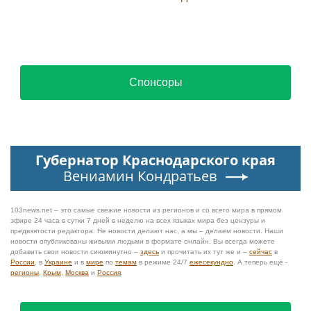
Спонсоры
Губернатор Краснодарского края
Вениамин Кондратьев
103news.net – это самые свежие новости из регионов и со всего мира в прямом
эфире 24 часа в сутки 7 дней в неделю на всех языках мира без цензуры и
предвзятости редактора. Не новости делают нас, а мы – делаем новости. Наши
новости опубликованы живыми людьми в формате онлайн. Вы всегда можете
добавить свои новости сиюминутно –
здесь
и прочитать их тут же и –
сейчас
в
России
, в
Украине
и в
мире
по
темам
в режиме 24/7
ежесекундно
. А теперь ещё -
регионы
,
Крым
,
Москва
и
Россия
.