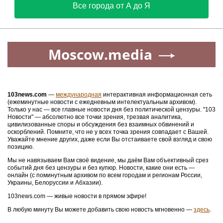
Все города от А до Я
Moscow.media
103news.com
—
международная
интерактивная информационная сеть
(ежеминутные новости с ежедневным интелектуальным архивом).
Только у нас — все главные новости дня без политической цензуры. "103
Новости" — абсолютно все точки зрения, трезвая аналитика,
цивилизованные споры и обсуждения без взаимных обвинений и
оскорблений. Помните, что не у всех точка зрения совпадает с Вашей.
Уважайте мнение других, даже если Вы отстаиваете свой взгляд и свою
позицию.
Мы не навязываем Вам своё видение, мы даём Вам объективный срез
событий дня без цензуры и без купюр. Новости, какие они есть —
онлайн (с поминутным архивом по всем городам и регионам России,
Украины, Белоруссии и Абхазии).
103news.com — живые новости в прямом эфире!
В любую минуту Вы можете добавить свою новость мгновенно —
здесь
.