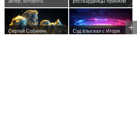
актер, которого,
росгвардейцы приняли
надеюсь, еще не
участие в спортивных
забыли
состязаниях,
приуроченных ко Дню
физкультурника
Сергей Собянин
Суд взыскал с Игоря
сообщил о перекрытии
Акинфеева долги за
дорог в Москве 8 и 9
коммунальные услуги
августа
ЯННИК СИННЕР
Corriere della Sera: Синнер может
пропустить "Мастерс" в Цинциннати