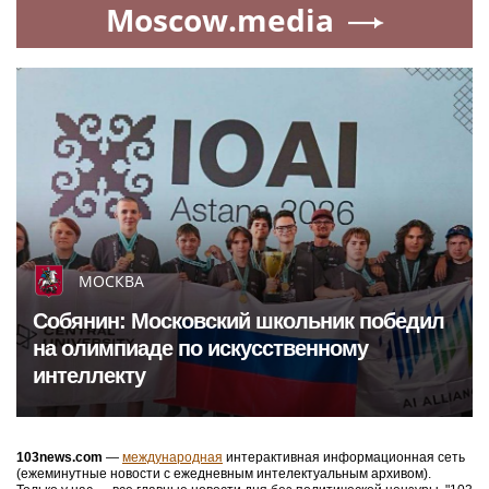
Moscow.media
МОСКВА
Собянин: Московский школьник победил
на олимпиаде по искусственному
интеллекту
103news.com
—
международная
интерактивная информационная сеть
(ежеминутные новости с ежедневным интелектуальным архивом).