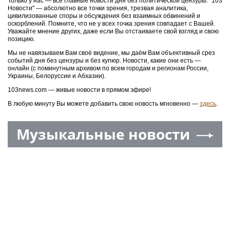
Только у нас — все главные новости дня без политической цензуры. "103
Новости" — абсолютно все точки зрения, трезвая аналитика,
цивилизованные споры и обсуждения без взаимных обвинений и
оскорблений. Помните, что не у всех точка зрения совпадает с Вашей.
Уважайте мнение других, даже если Вы отстаиваете свой взгляд и свою
позицию.
Мы не навязываем Вам своё видение, мы даём Вам объективный срез
событий дня без цензуры и без купюр. Новости, какие они есть —
онлайн (с поминутным архивом по всем городам и регионам России,
Украины, Белоруссии и Абхазии).
103news.com — живые новости в прямом эфире!
В любую минуту Вы можете добавить свою новость мгновенно —
здесь
.
Музыкальные новости