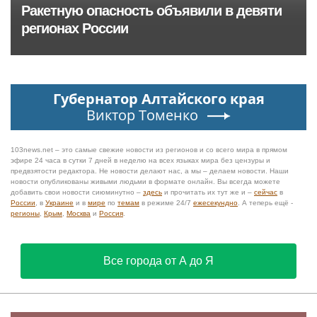
Ракетную опасность объявили в девяти
регионах России
Губернатор Алтайского края
Виктор Томенко
103news.net – это самые свежие новости из регионов и со всего мира в прямом
эфире 24 часа в сутки 7 дней в неделю на всех языках мира без цензуры и
предвзятости редактора. Не новости делают нас, а мы – делаем новости. Наши
новости опубликованы живыми людьми в формате онлайн. Вы всегда можете
добавить свои новости сиюминутно –
здесь
и прочитать их тут же и –
сейчас
в
России
, в
Украине
и в
мире
по
темам
в режиме 24/7
ежесекундно
. А теперь ещё -
регионы
,
Крым
,
Москва
и
Россия
.
Все города от А до Я