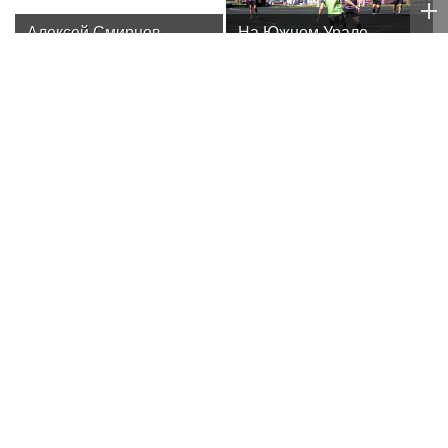
Алексей Смирнов –
На Южном Урале
актер, которого,
росгвардейцы приняли
надеюсь, еще не
участие в спортивных
забыли
состязаниях,
приуроченных ко Дню
физкультурника
Собянин: Московский
Суд взыскал с Игоря
школьник победил на
Акинфеева долги за
олимпиаде по
коммунальные услуги
искусственному
интеллекту
WTA