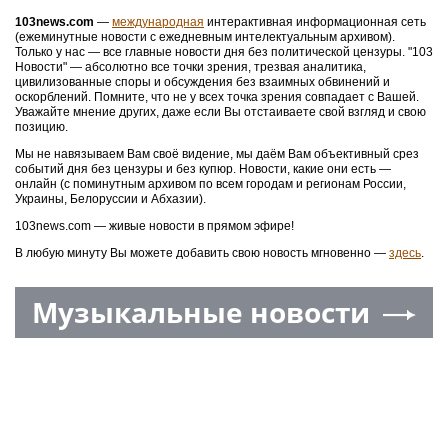
103news.com
—
международная
интерактивная информационная сеть
(ежеминутные новости с ежедневным интелектуальным архивом).
Только у нас — все главные новости дня без политической цензуры. "103
Новости" — абсолютно все точки зрения, трезвая аналитика,
цивилизованные споры и обсуждения без взаимных обвинений и
оскорблений. Помните, что не у всех точка зрения совпадает с Вашей.
Уважайте мнение других, даже если Вы отстаиваете свой взгляд и свою
позицию.
Мы не навязываем Вам своё видение, мы даём Вам объективный срез
событий дня без цензуры и без купюр. Новости, какие они есть —
онлайн (с поминутным архивом по всем городам и регионам России,
Украины, Белоруссии и Абхазии).
103news.com — живые новости в прямом эфире!
В любую минуту Вы можете добавить свою новость мгновенно —
здесь
.
Музыкальные новости