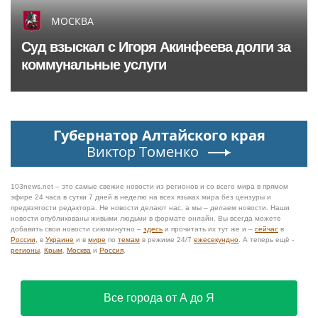
МОСКВА
Суд взыскал с Игоря Акинфеева долги за
коммунальные услуги
Губернатор Алтайского края
Виктор Томенко
103news.net – это самые свежие новости из регионов и со всего мира в прямом
эфире 24 часа в сутки 7 дней в неделю на всех языках мира без цензуры и
предвзятости редактора. Не новости делают нас, а мы – делаем новости. Наши
новости опубликованы живыми людьми в формате онлайн. Вы всегда можете
добавить свои новости сиюминутно –
здесь
и прочитать их тут же и –
сейчас
в
России
, в
Украине
и в
мире
по
темам
в режиме 24/7
ежесекундно
. А теперь ещё -
регионы
,
Крым
,
Москва
и
Россия
.
Все города от А до Я