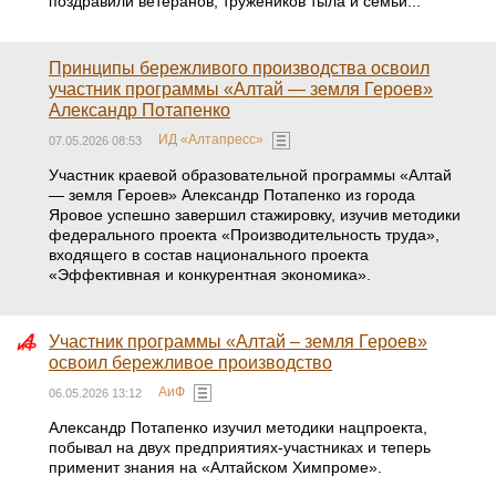
поздравили ветеранов, тружеников тыла и семьи...
Принципы бережливого производства освоил
участник программы «Алтай — земля Героев»
Александр Потапенко
ИД «Алтапресс»
07.05.2026 08:53
Участник краевой образовательной программы «Алтай
— земля Героев» Александр Потапенко из города
Яровое успешно завершил стажировку, изучив методики
федерального проекта «Производительность труда»,
входящего в состав национального проекта
«Эффективная и конкурентная экономика».
Участник программы «Алтай – земля Героев»
освоил бережливое производство
АиФ
06.05.2026 13:12
Александр Потапенко изучил методики нацпроекта,
побывал на двух предприятиях-участниках и теперь
применит знания на «Алтайском Химпроме».